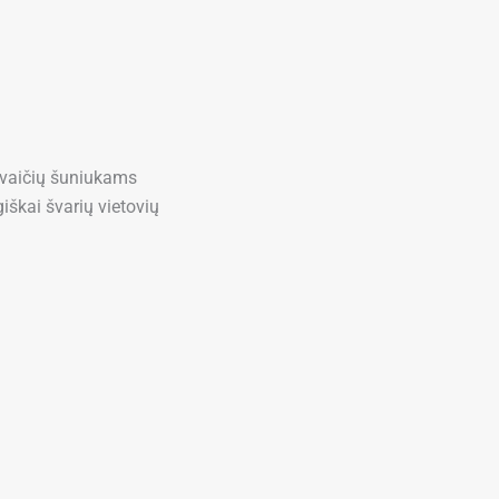
avaičių šuniukams
iškai švarių vietovių