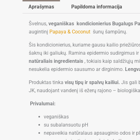
Aprašymas
Papildoma informacija
Švelnus,
veganiškas kondicionierius Bugalugs Pap
augintinį
Papaya & Coconut
šunų šampūnų.
Šis kondicionierius, kuriame gausu kailio priežiūro
šaknų iki galiukų. Ramina epidermio sudirgimus ir
natūraliais ingredientais
, tokiais kaip saldžiųjų m
nesukelia epidermio sausumo ar dirginimo.
Lengv
Produktas tinka
visų tipų ir spalvų kailiui.
Jis gali
JK, naudojant vandenį iš ežerų rajono – biologiškai 
Privalumai:
veganiškas
su subalansuotu pH
nepaveikia natūralaus apsauginio odos ir p