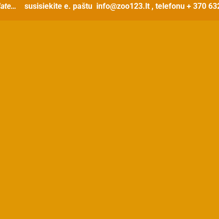
ate…
susisiekite e. paštu
info@zoo123.lt
, telefonu + 370 6
t