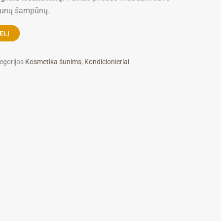
unų šampūnų.
ELĮ
egorijos
Kosmetika šunims
,
Kondicionieriai