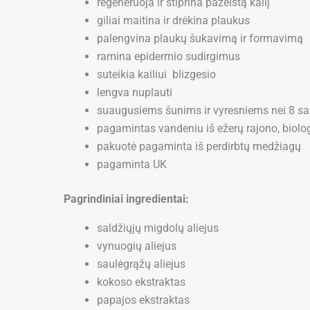
regeneruoja ir stiprina pažeistą kailį
giliai maitina ir drėkina plaukus
palengvina plaukų šukavimą ir formavimą
ramina epidermio sudirgimus
suteikia kailiui blizgesio
lengva nuplauti
suaugusiems šunims ir vyresniems nei 8 s
pagamintas vandeniu iš ežerų rajono, biolog
pakuotė pagaminta iš perdirbtų medžiagų
pagaminta UK
Pagrindiniai ingredientai:
saldžiųjų migdolų aliejus
vynuogių aliejus
saulėgrąžų aliejus
kokoso ekstraktas
papajos ekstraktas