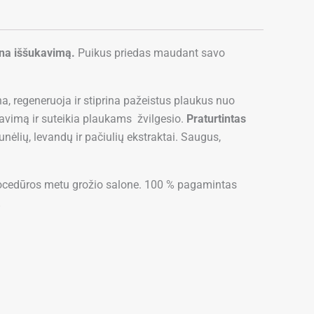
ina iššukavimą.
Puikus priedas maudant savo
ina, regeneruoja ir stiprina pažeistus plaukus nuo
kavimą ir suteikia plaukams žvilgesio.
Praturtintas
unėlių, levandų ir pačiulių ekstraktai. Saugus,
procedūros metu grožio salone. 100 % pagamintas
.