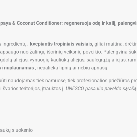
aya & Coconut Conditioner: regeneruoja odą ir kailį, palengv
s ingredientų,
kvepiantis tropiniais vaisiais,
giliai maitina, drėk
 apsaugo nuo žalingų išorinių veiksnių poveikio. Palengvina šu
igdolų aliejus, vynuogių kauliukų aliejus, saulėgrąžų aliejus, ram
ai nuplaunamas
, nepalieka lipnių ar riebių apnašų.
 būti naudojamas tiek namuose, tiek profesionalios priežiūros 
švarios teritorijos, įtrauktos į
UNESCO pasaulio paveldo sąrašą
laukų sluoksnio