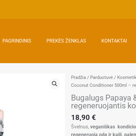
PAGRINDINIS
PREKĖS ŽENKLAS
KONTAKTAI
Pradžia
/
Parduotuvė
/
Kosmeti
Coconut Conditioner 500ml – re
Bugalugs Papaya 
regeneruojantis ko
18,90
€
Švelnus,
veganiškas kondicio
regeneruoja odą ir kailį, pal