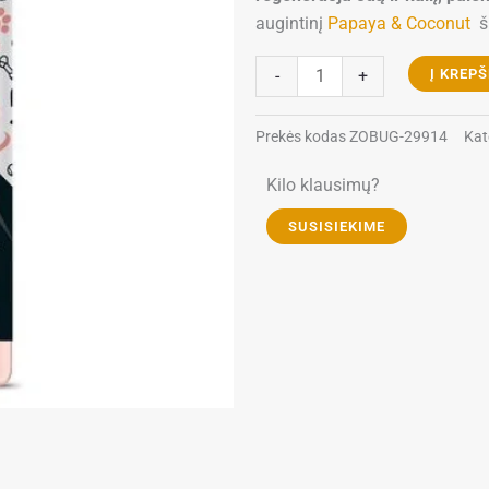
augintinį
Papaya & Coconut
š
produkto
-
+
Į KREPŠ
kiekis:
Bugalugs
Prekės kodas
ZOBUG-29914
Kat
Papaya
&
Kilo klausimų?
Coconut
SUSISIEKIME
Conditioner
500ml
-
regeneruojantis
kondicionierius