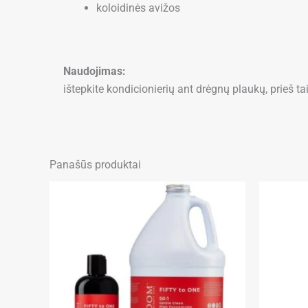
koloidinės avižos
Naudojimas:
ištepkite kondicionierių ant drėgnų plaukų, prieš t
Panašūs produktai
Price
This
This
range:
product
product
31,95 €
through
has
has
85,95 €
multiple
multiple
variants.
variants.
The
The
options
options