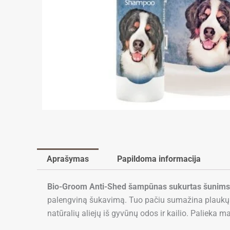
Aprašymas
Papildoma informacija
Bio-Groom Anti-Shed šampūnas sukurtas šunims, t
palengviną šukavimą. Tuo pačiu sumažina plaukų s
natūralių aliejų iš gyvūnų odos ir kailio. Palieka m