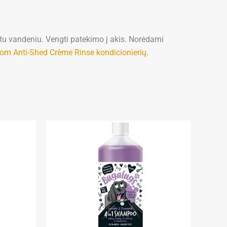
ltu vandeniu. Vengti patekimo į akis. Norėdami
om Anti-Shed Crème Rinse kondicionierių
.
Price
This
range:
product
10,50 €
through
has
95,90 €
multiple
variants.
The
options
may