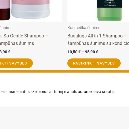
be
chosen
on
the
 šunims
Kosmetika šunims
product
h, So Gentle Shampoo –
Bugalugs All in 1 Shampoo –
page
šampūnas šunims
šampūnas šunims su kondicio
8,90
€
10,50
€
–
95,90
€
NKTI SAVYBES
PASIRINKTI SAVYBES
Kategorija
A
Kosmetika
Pa
e suasmenintus skelbimus ar turinį ir analizuotume savo srautą.
Šunų kirpimo
Ap
priemonės
Ko
Kirpyklos įranga
Pa
Šunims