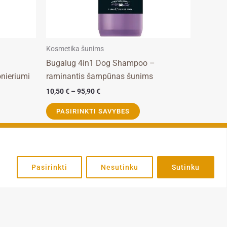
be
chosen
on
the
Kosmetika šunims
product
Bugalug 4in1 Dog Shampoo –
page
nieriumi
raminantis šampūnas šunims
10,50
€
–
95,90
€
PASIRINKTI SAVYBES
pie
Informacija
grindinis
Privatumo politika
Pasirinkti
Nesutinku
Sutinku
ie mus
Paslaugų teikimo
sąlygos
ntaktai
Pirkimas ir
skyra
apmokėjimas