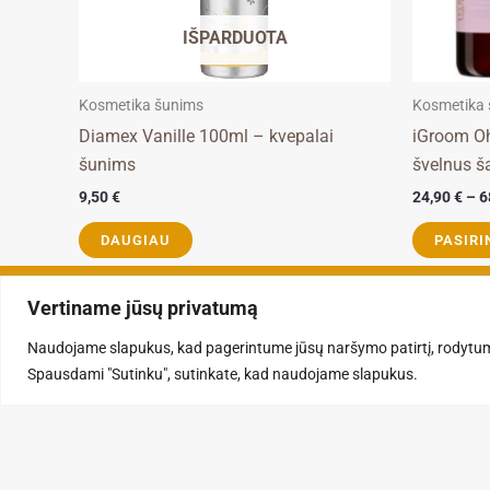
be
IŠPARDUOTA
chosen
on
the
Kosmetika šunims
Kosmetika
product
Diamex Vanille 100ml – kvepalai
iGroom O
page
šunims
švelnus 
9,50
€
24,90
€
–
6
DAUGIAU
PASIRI
Vertiname jūsų privatumą
Naudojame slapukus, kad pagerintume jūsų naršymo patirtį, rodytum
Spausdami "Sutinku", sutinkate, kad naudojame slapukus.
F
a
c
e