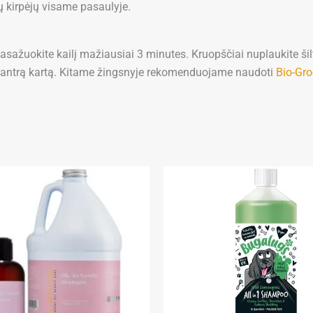
 kirpėjų visame pasaulyje.
asažuokite kailį mažiausiai 3 minutes. Kruopščiai nuplaukite ši
mą antrą kartą. Kitame žingsnyje rekomenduojame naudoti
Bio-Gro
Price
Price
This
range:
range:
product
24,90 €
10,50 €
through
through
has
68,90 €
95,90 €
multiple
variants.
The
options
may