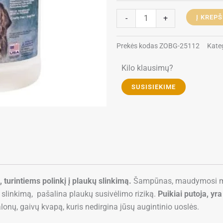
Anti-
Shed
-
+
Į KREPŠ
Shampoo
–
Prekės kodas
ZOBG-25112
Kate
šampūnas
šunims
Kilo klausimų?
SUSISIEKIME
urintiems polinkį į plaukų slinkimą.
Šampūnas, maudymosi metu
linkimą, pašalina plaukų susivėlimo riziką.
Puikiai putoja, yra
alonų, gaivų kvapą, kuris nedirgina jūsų augintinio uoslės.