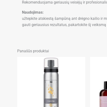
Rekomenduojama geriausių veisėjų ir profesionalių
Naudojimas:
užtepkite atskiestą šampūną ant drėgno kailio ir m
gauti geriausius rezultatus, pakartokite šį veiks
Panašūs produktai
This
product
has
multiple
variants.
The
options
may