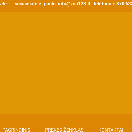
ate…
susisiekite e. paštu
info@zoo123.lt
, telefonu + 370 6
t
PAGRINDINIS
PREKĖS ŽENKLAS
KONTAKTAI