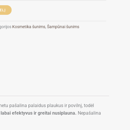
ELĮ
gorijos
Kosmetika šunims
,
Šampūnai šunims
 pašalina palaidus plaukus ir povilnį, todėl
 labai efektyvus ir greitai nusiplauna.
Nepašalina