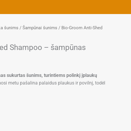
ka šunims
/
Šampūnai šunims
/ Bio-Groom Anti-Shed
hed Shampoo – šampūnas
Price
range:
 sukurtas šunims, turintiems polinkį įplaukų
23,30 €
 metu pašalina palaidus plaukus ir povilnį, todėl
through
138,00 €