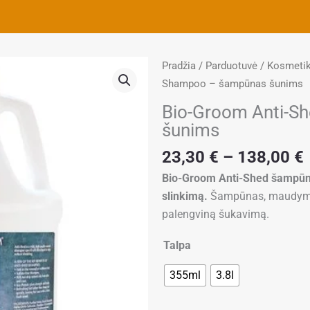
Pradžia
/
Parduotuvė
/
Kosmeti
Shampoo – šampūnas šunims
Bio-Groom Anti-S
šunims
23,30
€
–
138,00
€
Bio-Groom Anti-Shed šampūnas
slinkimą.
Šampūnas, maudymosi
palengviną šukavimą.
produkto
Talpa
kiekis:
355ml
3.8l
Bio-
Groom