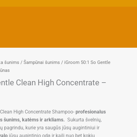
ka šunims
/
Šampūnai šunims
/ iGroom 50:1 So Gentle
pūnas
ntle Clean High Concentrate –
ice
nge:
e Clean High Concentrate Shampoo-
profesionalus
,90 €
s šunims, katėms ir arkliams.
Sukurta švelnių,
rough
ų pagrindu, kurie yra saugūs jūsų augintiniui ir
,90 €
valo
jūsų augintinio odą ir kailį nuo bet kokių