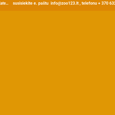
ate…
susisiekite e. paštu
info@zoo123.lt
, telefonu + 370 6
t