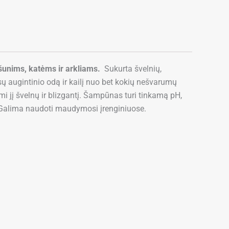
šunims, katėms ir arkliams.
Sukurta švelnių,
ų augintinio odą ir kailį nuo bet kokių nešvarumų
ami jį švelnų ir blizgantį. Šampūnas turi tinkamą pH,
 Galima naudoti maudymosi įrenginiuose.