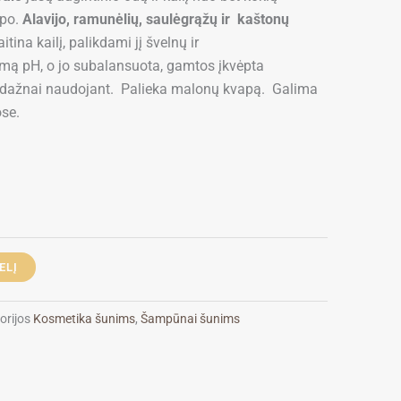
apo.
Alavijo, ramunėlių, saulėgrąžų ir kaštonų
itina kailį, palikdami jį švelnų ir
amą pH, o jo subalansuota, gamtos įkvėpta
r dažnai naudojant. Palieka malonų kvapą. Galima
se.
ELĮ
orijos
Kosmetika šunims
,
Šampūnai šunims