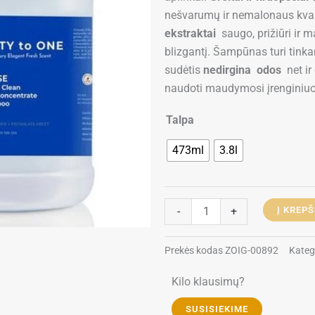
nešvarumų ir nemalonaus kv
ekstraktai
saugo, prižiūri ir ma
blizgantį. Šampūnas turi tink
sudėtis
nedirgina odos
net i
naudoti maudymosi įrenginiuo
produkto
Talpa
kiekis:
473ml
3.8l
iGroom
50:1
So
Gentle
-
+
Į KREPŠ
Clean
High
Prekės kodas
ZOIG-00892
Kateg
Concentrate
-
Kilo klausimų?
šampūnas
SUSISIEKIME