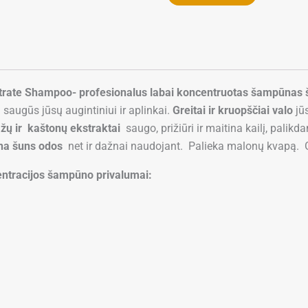
ntrate Shampoo- profesionalus labai koncentruotas šampūnas 
 saugūs jūsų augintiniui ir aplinkai.
Greitai ir kruopščiai valo
jūs
ąžų ir kaštonų ekstraktai
saugo, prižiūri ir maitina kailį, palikd
ina šuns odos
net ir dažnai naudojant. Palieka malonų kvapą.
entracijos šampūno privalumai: