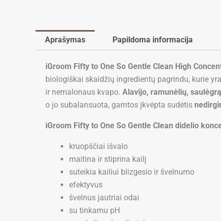
Aprašymas
Papildoma informacija
iGroom Fifty to One So Gentle Clean High Conce
biologiškai skaidžių ingredientų pagrindu, kurie yra
ir nemalonaus kvapo.
Alavijo, ramunėlių, saulėgr
o jo subalansuota, gamtos įkvėpta sudėtis
nedirg
iGroom Fifty to One So Gentle Clean didelio konc
kruopščiai išvalo
maitina ir stiprina kailį
suteikia kailiui blizgesio ir švelnumo
efektyvus
švelnus jautriai odai
su tinkamu pH