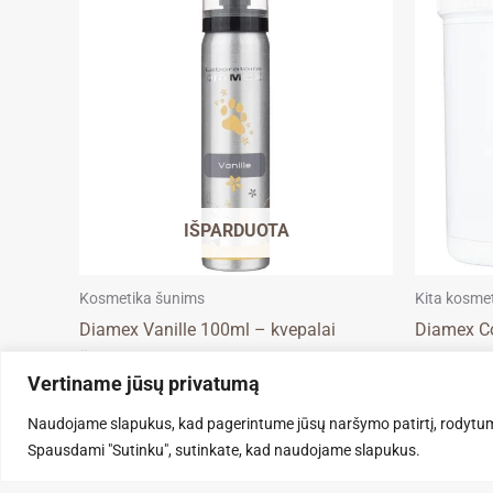
product
has
multiple
variants.
The
options
may
be
IŠPARDUOTA
chosen
on
the
Kosmetika šunims
Kita kosmet
product
Diamex Vanille 100ml – kvepalai
Diamex Co
page
šunims
koncentru
Vertiname jūsų privatumą
9,50
€
34,90
€
–
6
Naudojame slapukus, kad pagerintume jūsų naršymo patirtį, rodytum
DAUGIAU
PASIRI
Spausdami "Sutinku", sutinkate, kad naudojame slapukus.