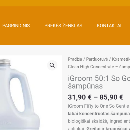
PAGRINDINIS
PREKĖS ŽENKLAS
KONTAKTAI
Pradžia
/
Parduotuvė
/
Kosmeti
Clean High Concentrate – šam
iGroom 50:1 So Ge
šampūnas
Pr
31,90
€
–
85,90
€
ra
iGroom Fifty to One So Gentl
31
labai koncentruotas šampūna
th
biologiškai skaidžių ingredient
85
aplinkai.
Greitai ir kruopščiai 