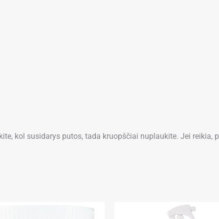
, kol susidarys putos, tada kruopščiai nuplaukite. Jei reikia, p
Price
Price
This
range:
range: