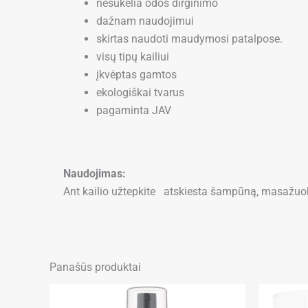
nesukelia odos dirginimo
dažnam naudojimui
skirtas naudoti maudymosi patalpose.
visų tipų kailiui
įkvėptas gamtos
ekologiškai tvarus
pagaminta JAV
Naudojimas:
Ant kailio užtepkite atskiesta šampūną, masažuokite
Panašūs produktai
This