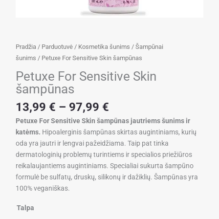
Pradžia
/
Parduotuvė
/
Kosmetika šunims
/
Šampūnai
šunims
/ Petuxe For Sensitive Skin šampūnas
Petuxe For Sensitive Skin
šampūnas
Price
13,99
€
–
97,99
€
range:
Petuxe For Sensitive Skin šampūnas jautriems šunims ir
13,99 €
katėms.
Hipoalerginis šampūnas skirtas augintiniams, kurių
through
oda yra jautri ir lengvai pažeidžiama. Taip pat tinka
97,99 €
dermatologinių problemų turintiems ir specialios priežiūros
reikalaujantiems augintiniams. Specialiai sukurta šampūno
formulė be sulfatų, druskų, silikonų ir dažiklių. Šampūnas yra
100
% vegani
škas.
produkto
Talpa
kiekis: