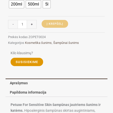
200ml
500ml
5l
Petuxe
For
Sensitive
Skin
-
+
Į KREPŠELĮ
šampūnas
Prekės kodas
ZOPET0024
Kategorijos
Kosmetika šunims
,
Šampūnai šunims
Kilo klausimų?
SUSISIEKIME
Aprašymas
Papildoma informacija
Petuxe For Sensitive Skin šampūnas jautriems šunims ir
katėms.
Hipoalerginis šampūnas skirtas augintiniams,