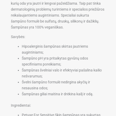
kurių oda yra jautri ir lengvai pažeidžiama. Taip pat tinka
dermatologinių problemų turintiems ir specialios priežiūros
reikalaujantiems augintiniams. Specialiai sukurta
šampūno formulė be sulfatų, druskų, silikonų ir dažiklių.
Šampūnas yra 100% veganiškas.
Savybės:
Hipoalerginis šampūnas skirtas jautriems
augintiniams;
Šampūno pH yra pritaikytas gyvūnų odos
specifiniams poreikiams;
Šampūnas švelniai valo ir efektyviai pašalina kailio
nešvarumus;
Švelni šampūno formulė nedirgina akyčių ir
nesausina odos;
Šampūnas giliai maitina ir drėkina kailį ir odą.
Ingredientai:
Petuxe For Sensitive Skin šampūnas yra sukurtas