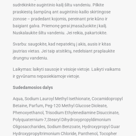
sudrėkinkite augintinio kailį šiltu vandeniu. Pilkite
praskiestą šampūną ant augintinio kailio skirtingose
zonose – pradedant kojomis, pereinant prie kūno ir
baigiant galva. Priemonę gerai įmasažuokite į kailį.
Nuskalaukite šiltu vandeniu. Jei reikia, pakartokite.
Svarbu: saugokite, kad nepatektų į akis, ausis ir kitas
jautrias vietas. Jei taip atsitiktų, nedelsiant praplaukite
drungnu vandeniu.
Laikymas: laikyti sausoje ir vėsioje vietoje. Laikyti vaikams
ir gyvūnams nepasiekiamoje vietoje.
Sudedamosios dalys
Aqua, Sodium Lauroyl Methyl Isethionate, Cocamidopropyl
Betaine, Parfum, Peg-120 Methyl Glucose Dioleate,
Phenoxyethanol, Trisodium Ethylenediamine Disuccinate,
Polyquaternium-7,Stearyl Dihydroxypropyldimonium
Oligosaccharides, Sodium Benzoate, Hydroxypropyl Guar
Hydroxypropyltrimonium Chloride, Panthenol, Tocopher