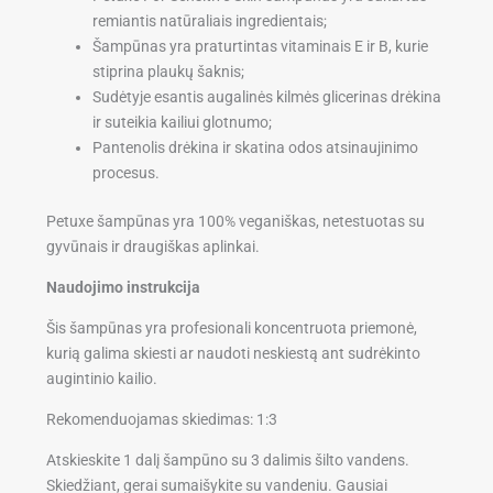
remiantis natūraliais ingredientais;
Šampūnas yra praturtintas vitaminais E ir B, kurie
stiprina plaukų šaknis;
Sudėtyje esantis augalinės kilmės glicerinas drėkina
ir suteikia kailiui glotnumo;
Pantenolis drėkina ir skatina odos atsinaujinimo
procesus.
Petuxe šampūnas yra 100% veganiškas, netestuotas su
gyvūnais ir draugiškas aplinkai.
Naudojimo instrukcija
Šis šampūnas yra profesionali koncentruota priemonė,
kurią galima skiesti ar naudoti neskiestą ant sudrėkinto
augintinio kailio.
Rekomenduojamas skiedimas: 1:3
Atskieskite 1 dalį šampūno su 3 dalimis šilto vandens.
Skiedžiant, gerai sumaišykite su vandeniu. Gausiai