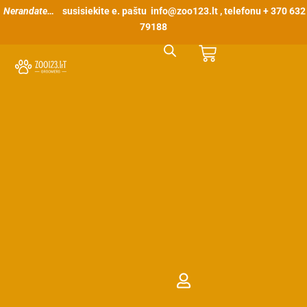
Pereiti
Nerandate…
susisiekite e. paštu
info@zoo123.lt
, telefonu + 370 632
prie
79188
turinio
Cart