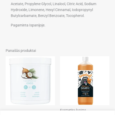
Acetate, Propylene Glycol, Linalool, Citric Acid, Sodium
Hydroxide, Limonene, Hexyl Cinnamal, Iodopropynyl
Butylcarbamate, Benzyl Benzoate, Tocopherol.
Pagaminta Ispanijoje.
Panašūs produktai
Price
Price
This
This
range:
range:
product
product
34,90 €
10,50 €
through
through
has
has
68,90 €
95,90 €
multiple
multiple
variants.
variants.
The
The
options
options
may
may
be
be
Kosmetika šunims
chosen
chosen