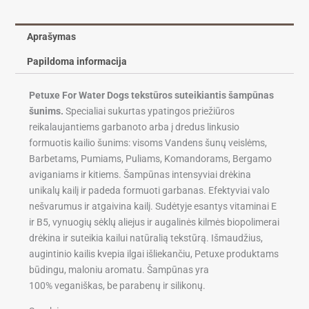
Aprašymas
Papildoma informacija
Petuxe For Water Dogs tekstūros suteikiantis šampūnas
šunims.
Specialiai sukurtas ypatingos priežiūros
reikalaujantiems garbanoto arba į dredus linkusio
formuotis kailio šunims: visoms Vandens šunų veislėms,
Barbetams, Pumiams, Puliams, Komandorams, Bergamo
aviganiams ir kitiems. Šampūnas intensyviai drėkina
unikalų kailį ir padeda formuoti garbanas. Efektyviai valo
nešvarumus ir atgaivina kailį. Sudėtyje esantys vitaminai E
ir B5, vynuogių sėklų aliejus ir augalinės kilmės biopolimerai
drėkina ir suteikia kailui natūralią tekstūrą. Išmaudžius,
augintinio kailis kvepia ilgai išliekančiu, Petuxe produktams
būdingu, maloniu aromatu. Šampūnas yra
100% veganiškas, be parabenų ir silikonų.