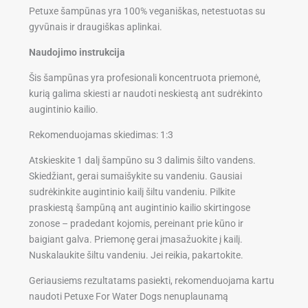
Petuxe šampūnas yra 100% veganiškas, netestuotas su
gyvūnais ir draugiškas aplinkai.
Naudojimo instrukcija
Šis šampūnas yra profesionali koncentruota priemonė,
kurią galima skiesti ar naudoti neskiestą ant sudrėkinto
augintinio kailio.
Rekomenduojamas skiedimas: 1:3
Atskieskite 1 dalį šampūno su 3 dalimis šilto vandens.
Skiedžiant, gerai sumaišykite su vandeniu. Gausiai
sudrėkinkite augintinio kailį šiltu vandeniu. Pilkite
praskiestą šampūną ant augintinio kailio skirtingose
zonose – pradedant kojomis, pereinant prie kūno ir
baigiant galva. Priemonę gerai įmasažuokite į kailį.
Nuskalaukite šiltu vandeniu. Jei reikia, pakartokite.
Geriausiems rezultatams pasiekti, rekomenduojama kartu
naudoti Petuxe For Water Dogs nenuplaunamą