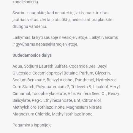
kondicionierių.
Svarbu: saugokite, kad nepatektų į akis, ausis ir kitas
jautrias vietas. Jei taip atsitiktų, nedelsiant praplaukite
drungnu vandeniu.
Laikymas: laikyti sausoje ir vėsioje vietoje. Laikyti vaikams
ir gyvūnams nepasiekiamoje vietoje.
Sudedamosios dalys
Aqua, Sodium Laureth Sulfate, Cocamide Dea, Decyl
Glucoside, Cocamidopropyl Betaine, Parfum, Glycerin,
Sodium Benzoate, Benzyl Alcohol, Panthenol, Hydrolyzed
Corn Starch, Polyquaternium-7, Trideceth-9, Linalool, Hexyl
Cinnamal, Tocopherylacetate, Vitis Vinifera Seed Oil, Benzyl
Salicylate, Peg-5 Ethylhexanoate, Bht, Citronellol,
Methylchloroisothiazolinone, Magnesium Nitrate,
Magnesium Chloride, Methylisothiazolinone.
Pagaminta Ispanijoje.