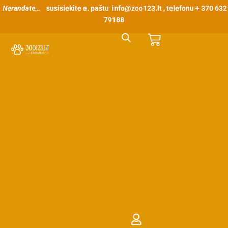
Pereiti
Nerandate…
susisiekite e. paštu
info@zoo123.lt
, telefonu + 370 632
prie
79188
turinio
Cart