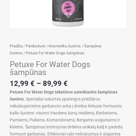
Pradžia
/
Parduotuvė
/
Kosmetika šunims
/
Šampūnai
šunims
/ Petuxe For Water Dogs šampūnas
Petuxe For Water Dogs
šampūnas
Price
12,99
€
–
89,99
€
range:
Petuxe For Water Dogs tekstūros suteikiantis šampūnas
12,99 €
šunims.
Specialiai sukurtas ypatingos priežiūros
through
reikalaujantiems garbanoto arba į dredus linkusio formuotis
89,99 €
kailio šunims: visoms Vandens šunų veislėms, Barbetams,
Pumiams, Puliams, Komandorams, Bergamo aviganiams ir
kitiems. Šampūnas intensyviai drėkina unikalų kailį ir padeda
formuoti garbanas. Efektyviai valo nešvarumus ir atgaivina