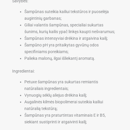
Savybės:
Šampūnas suteikia kailiui tekstūros ir puoselėja
augintinių garbanas;
Giliai valantis šampūnas, specialiai sukurtas
šunims, kurių kailis ypač linkęs kaupti nešvarumus;
Šampūnas intensyviai drėkina ir atgaivina kailį;
Šampūno pH yra pritaikytas gyvūnų odos
specifiniams poreikiams;
Palieka malonų, ilgai išliekantį aromatą.
Ingredientai:
Petuxe šampūnas yra sukurtas remiantis
natūraliais ingredientais;
Vynuogių sėklų aliejus drėkina kailį;
Augalinės kilmės biopolimerai suteikia kailiui
natūralią tekstūrą;
Šampūnas yra praturtintas vitaminais E ir B5,
siekiant sustiprinti ir atgaivinti kailį;