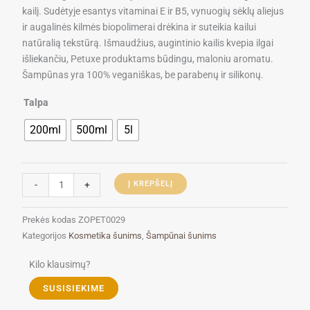
kailį. Sudėtyje esantys vitaminai E ir B5, vynuogių sėklų aliejus
ir augalinės kilmės biopolimerai drėkina ir suteikia kailui
natūralią tekstūrą. Išmaudžius, augintinio kailis kvepia ilgai
išliekančiu, Petuxe produktams būdingu, maloniu aromatu.
Šampūnas yra 100
%
veganiškas, be parabenų ir silikonų.
produkto
Talpa
kiekis:
200ml
500ml
5l
Petuxe
For
Water
Dogs
-
+
Į KREPŠELĮ
šampūnas
Prekės kodas
ZOPET0029
Kategorijos
Kosmetika šunims
,
Šampūnai šunims
Kilo klausimų?
SUSISIEKIME