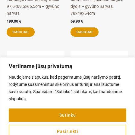
97,5×69,5×66,5cm – gyvūno
dydis – gyvūno narvas,
narvas
78x49x54cm
199,00
€
69,90
€
DAUGIAU
DAUGIAU
Price
This
range:
product
139,90 €
Vertiname jūsų privatumą
through
has
205,90 €
multiple
Naudojame slapukus, kad pagerintume jūsų naršymo patirtį,
variants.
rodytume suasmenintus skelbimus ar turinį ir analizuotume
The
savo srautą. Spausdami "Sutinku", sutinkate, kad naudojame
options
slapukus.
may
be
Narvai, guoliai, patiesimai
Šunims
Sutinku
chosen
Flamingo Kennel Kazan Black
Show Tech plastikinis
on
– maniežas su grindimis
antsnukis, XL
the
Pasirinkti