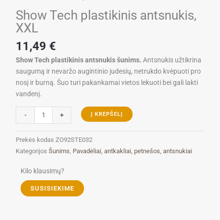
Show Tech plastikinis antsnukis,
XXL
11,49
€
Show Tech plastikinis antsnukis šunims.
Antsnukis užtikrina
saugumą ir nevaržo augintinio judesių, netrukdo kvėpuoti pro
nosį ir burną. Šuo turi pakankamai vietos lekuoti bei gali lakti
vandenį.
produkto
-
+
Į KREPŠELĮ
kiekis:
Show
Prekės kodas
ZO92STE032
Tech
Kategorijos
Šunims
,
Pavadėliai, antkakliai, petnešos, antsnukiai
plastikinis
antsnukis,
Kilo klausimų?
XXL
SUSISIEKIME