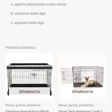
A: apimtis plačiausioje nosies vietoje
B: viršutinės dalies ilgis
C: apatinės dalies ilgis
Panašūs produktai
IŠPARDUOTA
IŠPARDUOTA
Narvai, guoliai, patiesimai
Narvai, guoliai, patiesimai
Flamingo Kennel Pasy Black
Show Tech American Cage 2