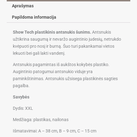
Aprašymas
Papildoma informacija
Show Tech plastikinis antsnukis šunims.
Antsnukis
užtikrina saugumą ir nevaržo augintinio judesių, netrukdo
kvėpuoti pro nosį ir burną. Šuo turi pakankamai vietos
lekuoti bei gali lakti vandenį.
Antsnukis pagamintas iš aukštos kokybės plastiko.
Augintinio patogumui antsnukio viduje yra
paminkštinimas. Antsnukis užsisega plastikinės sagties
pagalba.
Savybės
Dydis: XXL
Medžiaga: plastikas, nailonas
Išmatavimai: A – 38 cm, B – 9 cm, C – 15 cm