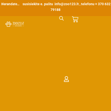
Pereiti
Nerandate…
susisiekite e. paštu
info@zoo123.lt
, telefonu + 370 632
prie
79188
turinio
Cart