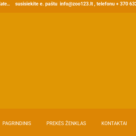
ate…
susisiekite e. paštu
info@zoo123.lt
, telefonu + 370 6
t
PAGRINDINIS
PREKĖS ŽENKLAS
KONTAKTAI