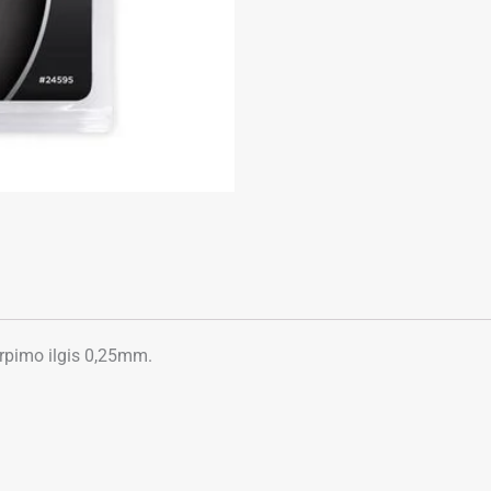
mm)
–
kirpimo
galvutė
irpimo ilgis 0,25mm.