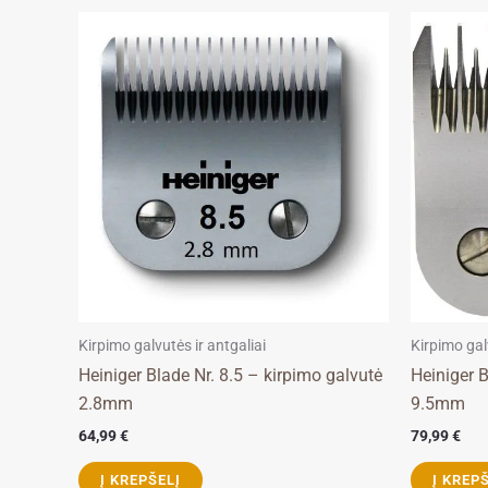
Kirpimo galvutės ir antgaliai
Kirpimo gal
Heiniger Blade Nr. 8.5 – kirpimo galvutė
Heiniger B
2.8mm
9.5mm
64,99
€
79,99
€
Į KREPŠELĮ
Į KREP