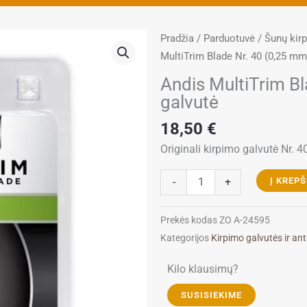
Pradžia
/
Parduotuvė
/
Šunų kir
MultiTrim Blade Nr. 40 (0,25 mm
Andis MultiTrim Bl
galvutė
18,50
€
Originali kirpimo galvutė Nr. 
produkto
-
+
Į KREPŠ
kiekis:
Andis
Prekės kodas
ZO A-24595
MultiTrim
Kategorijos
Kirpimo galvutės ir ant
Blade
Nr.
Kilo klausimų?
40
SUSISIEKIME
(0,25