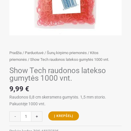
Pradžia
/
Parduotuvė
/
Šunų kirpimo priemonės
/
Kitos
priemonės
/ Show Tech raudonos latekso gumytės 1000 vnt.
Show Tech raudonos latekso
gumytės 1000 vnt.
9,99
€
Raudonos 0,8 cm skersmens gumytės. 1,5 mm storio.
Pakuotėje 1000 vnt.
produkto
-
+
Į KREPŠELĮ
kiekis:
Show