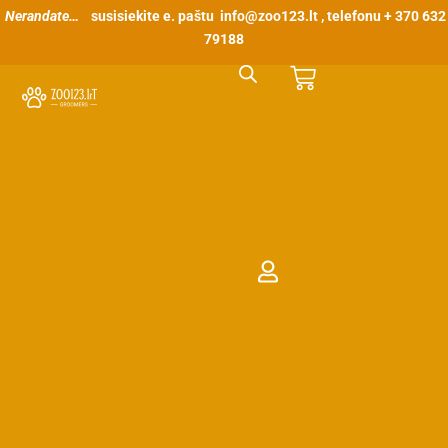
Pereiti
Nerandate…
susisiekite e. paštu
info@zoo123.lt
, telefonu + 370 632
prie
79188
turinio
Cart