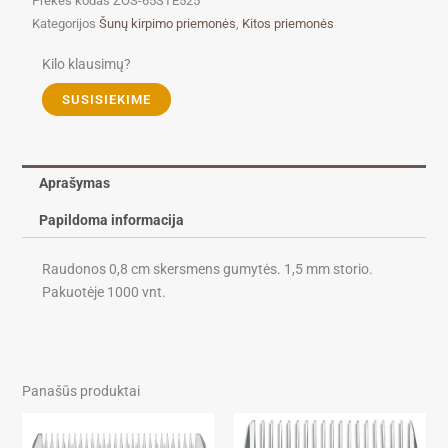
Prekės kodas
ZOS-65STE525
Tech
Kategorijos
Šunų kirpimo priemonės
,
Kitos priemonės
raudonos
latekso
Kilo klausimų?
gumytės
SUSISIEKIME
1000
vnt.
Aprašymas
Papildoma informacija
Raudonos 0,8 cm skersmens gumytės. 1,5 mm storio.
Pakuotėje 1000 vnt.
Panašūs produktai