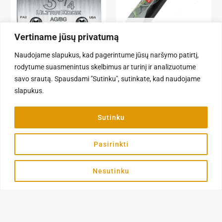
IŠPARDUOTA
Vertiname jūsų privatumą
Kirpimo galvutės ir antgaliai
Kirpimo mašinėlės, priedai
Naudojame slapukus, kad pagerintume jūsų naršymo patirtį,
Andis UltraEdge nr 3 3/4 – 13
Heiniger Saphir Cord –
rodytume suasmenintus skelbimus ar turinį ir analizuotume
mm, kirpimo galvutė
profesionali kirpimo mašinėlė
savo srautą. Spausdami "Sutinku", sutinkate, kad naudojame
51,90
€
260,90
€
slapukus.
Į KREPŠELĮ
DAUGIAU
Sutinku
Kategorija
Pasirinkti
Apie
Informacija
Kosmetika
Pagrindinis
Privatumo
Šunų
F
politika
Apie mus
Nesutinku
a
kirpimo
Paslaugų
c
Kontaktai
priemonės
e
teikimo
Paskyra
Kirpyklos
b
sąlygos
įranga
o
Pirkimas ir
o