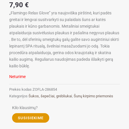
7,90
€
„Flamingo Relax Glove” yra naujoviška pirštinė, kuri padės
greitai ir lengvai susitvarkyti su palaidais šuns ar katės
plaukais ir kūno garbanomis. Metaliniai smeigtukai
atpalaiduoja susivėlusius plaukus ir pašalina negyvus plaukus
. Be to, dėl sferinių smeigtukų galų galite savo augintiniui skirti
lepinantį SPA ritualą, švelniai masažuodami jo odą. Tokia
procedūra atpalaiduoja, gerina odos kraujotaką ir skatina
kailio augimą. Reguliarus naudojimas padeda išlaikyti gerą
kailio būklę.
Neturime
Prekės kodas
ZOFLA-286854
Kategorijos
Šukos, šepečiai, grėbliukai
,
Šunų kirpimo priemonės
Kilo klausimų?
SUSISIEKIME