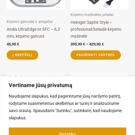
may
be
Kirpimo mašinėlės, priedai
chosen
Kirpimo galvutės ir antgaliai
Heiniger Saphir Style –
on
Andis UltraEdge nr 5FC – 6,3
profesionali belaidė kirpimo
the
mm, kirpimo galvutė
mašinėlė
product
45,90
€
395,90
€
–
429,90
€
page
Į KREPŠELĮ
PASIRINKTI SAVYBES
Vertiname jūsų privatumą
Naudojame slapukus, kad pagerintume jūsų naršymo patirtį,
rodytume suasmenintus skelbimus ar turinį ir analizuotume
savo srautą. Spausdami "Sutinku", sutinkate, kad naudojame
slapukus.
Sutinku