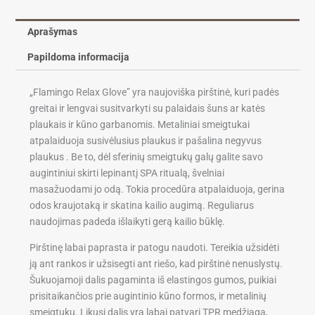
Aprašymas
Papildoma informacija
„Flamingo Relax Glove” yra naujoviška pirštinė, kuri padės
greitai ir lengvai susitvarkyti su palaidais šuns ar katės
plaukais ir kūno garbanomis. Metaliniai smeigtukai
atpalaiduoja susivėlusius plaukus ir pašalina negyvus
plaukus . Be to, dėl sferinių smeigtukų galų galite savo
augintiniui skirti lepinantį SPA ritualą, švelniai
masažuodami jo odą. Tokia procedūra atpalaiduoja, gerina
odos kraujotaką ir skatina kailio augimą. Reguliarus
naudojimas padeda išlaikyti gerą kailio būklę.
Pirštinę labai paprasta ir patogu naudoti. Tereikia užsidėti
ją ant rankos ir užsisegti ant riešo, kad pirštinė nenuslystų.
Šukuojamoji dalis pagaminta iš elastingos gumos, puikiai
prisitaikančios prie augintinio kūno formos, ir metalinių
smeigtukų. Likusi dalis yra labai patvari TPR medžiaga,