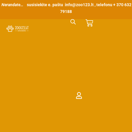
Pereiti
Nerandate…
susisiekite e. paštu
info@zoo123.lt
, telefonu + 370 632
prie
79188
turinio
Cart