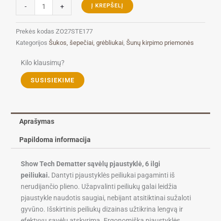
produkto
-
+
Į KREPŠELĮ
kiekis:
Show
Prekės kodas
ZO27STE177
Tech
Kategorijos
Šukos, šepečiai, grėbliukai
,
Šunų kirpimo priemonės
Dematter
sąvėlų
Kilo klausimų?
pjaustyklė,
SUSISIEKIME
6
peiliukai
Aprašymas
Papildoma informacija
Show Tech Dematter sąvėlų pjaustyklė, 6 ilgi
peiliukai.
Dantyti pjaustyklės peiliukai pagaminti iš
nerudijančio plieno. Užapvalinti peiliukų galai leidžia
pjaustykle naudotis saugiai, nebijant atsitiktinai sužaloti
gyvūno. Išskirtinis peiliukų dizainas užtikrina lengvą ir
efektyvų sąvėlų atskyrimą. Ergonomiška pjaustyklės