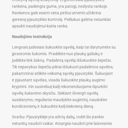
rankena, padengta guma, yra patogi, neslysta rankoje.
Rankenos gale esanti vieta pirštui atremti užtikrina
geresnę pjaustyklės kontrolę. Peiliukus galima nesunkiai
apsukti naudojimui kairia ranka.
Naudojimo instrukcija
Lengvais judesiais šukuokite sąvėlą, kaip tai darytumėte su
įprastomis šukomis. Pradėkite nuo plaukų galiukų ir
judėkite link šaknų. Padalintą sąvėlą iššukuokite šepečiu.
Tik nepavykus šepečiu pilnai iššukuoti padalintos sąvėlos,
pakartotinai atlikite veiksmą sąvėlų pjaustykle. Šukuojant
ir pjaustant sąvėlas, visada šukuokite plaukų augimo
kryptimi. Itin susivėlusį kailį rekomenduojame išpurkšti
sąvėlų šukavimo skysčiu. Siekiant išvengti sąvėlų
susidarymo, reguliariai maudykite augintinį, naudokite
kondicionierių ir šukuokite kailį kiekvieną dieną.
Svarbu:
Pjaustyklėje yra aštrių dalių, todėl šio įrankio
neturėtų naudoti vaikai. Atsargiai naudoti prie laisvesnės