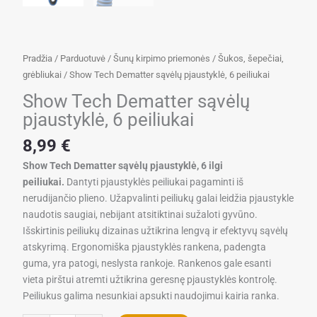
Pradžia
/
Parduotuvė
/
Šunų kirpimo priemonės
/
Šukos, šepečiai,
grėbliukai
/ Show Tech Dematter sąvėlų pjaustyklė, 6 peiliukai
Show Tech Dematter sąvėlų
pjaustyklė, 6 peiliukai
8,99
€
Show Tech Dematter sąvėlų pjaustyklė, 6 ilgi
peiliukai.
Dantyti pjaustyklės peiliukai pagaminti iš
nerudijančio plieno. Užapvalinti peiliukų galai leidžia pjaustykle
naudotis saugiai, nebijant atsitiktinai sužaloti gyvūno.
Išskirtinis peiliukų dizainas užtikrina lengvą ir efektyvų sąvėlų
atskyrimą. Ergonomiška pjaustyklės rankena, padengta
guma, yra patogi, neslysta rankoje. Rankenos gale esanti
vieta pirštui atremti užtikrina geresnę pjaustyklės kontrolę.
Peiliukus galima nesunkiai apsukti naudojimui kairia ranka.