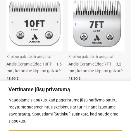
Kirpimo galvutės ir antgaliai
Kirpimo galvutės ir antgaliai
Andis CeramicEdge 10FT – 1,5
Andis CeramicEdge 7FT – 3,2
mm, keraminė kirpimo galvutė
mm, keraminė kirpimo galvutė
48,90
€
48,90
€
Vertiname jūsų privatumą
Į KREPŠELĮ
Į KREPŠELĮ
Naudojame slapukus, kad pagerintume jūsų naršymo patirtį,
rodytume suasmenintus skelbimus ar turinį ir analizuotume
savo srautą. Spausdami "Sutinku", sutinkate, kad naudojame
slapukus.