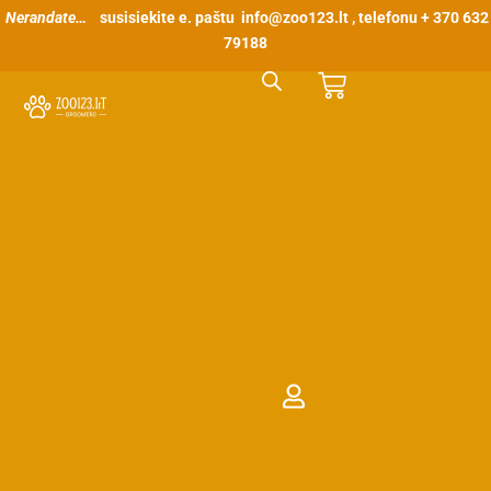
Pereiti
Nerandate…
susisiekite e. paštu
info@zoo123.lt
, telefonu + 370 632
prie
79188
turinio
Cart