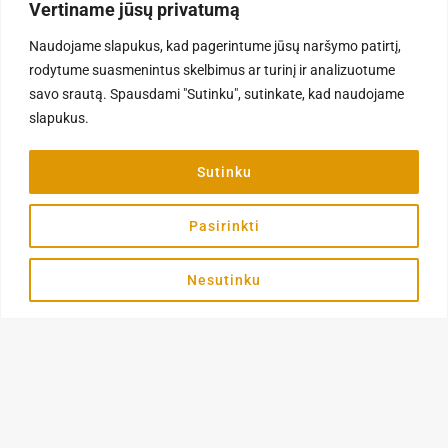
56,90
€
395,90
€
–
429,90
€
Vertiname jūsų privatumą
page
Į KREPŠELĮ
PASIRINKTI SAVYBES
Naudojame slapukus, kad pagerintume jūsų naršymo patirtį,
rodytume suasmenintus skelbimus ar turinį ir analizuotume
savo srautą. Spausdami "Sutinku", sutinkate, kad naudojame
slapukus.
Sutinku
Pasirinkti
Nesutinku
Kirpimo galvutės ir antgaliai
Kirpimo galvutės ir antgaliai
Heiniger Blade Nr. 10 – kirpimo
Heiniger Blade Nr. 50 – kirpimo
galvutė 1.5mm
galvutė 0.2mm
56,90
€
56,99
€
Į KREPŠELĮ
Į KREPŠELĮ