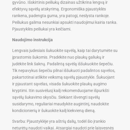
gyvūno. Išskirtinis peiliukų dizainas užtikrina lengvą ir
efektyvų sąvėlų atskyrimą. Ergonomiška pjaustyklės
rankena, padengta guma, yra patogi, neslysta rankoje.
Peiliukus galima nesunkiai apsukti naudojimui kairia ranka.
Pjaustyklės peiliukai yra keičiami.
Naudojimo instrukcija
Lengvais judesiais šukuokite sąvėlą, kaip tai darytumėte su
įprastomis šukomis. Pradėkite nuo plaukų galiukų ir
judėkite link šaknų. Padalintą sąvėlą iššukuokite šepečiu.
Tik nepavykus šepečiu pilnai iššukuoti padalintos sąvėlos,
pakartotinai atlikite veiksmą sąvėlų pjaustykle. Šukuojant
ir pjaustant sąvėlas, visada šukuokite plaukų augimo
kryptimi. Itin susivėlusį kailį rekomenduojame išpurkšti
sąvėlų šukavimo skysčiu. Siekiant išvengti sąvėlų
susidarymo, reguliariai maudykite augintinį, naudokite
kondicionierių ir šukuokite kailį kiekvieną dieną.
Svarbu:
Pjaustyklėje yra aštrių dalių, todėl šio įrankio
neturėtų naudoti vaikai. Atsargiai naudoti prie laisvesnės