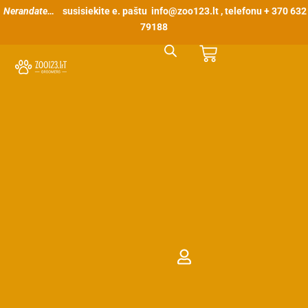
Pereiti
Nerandate…
susisiekite e. paštu
info@zoo123.lt
, telefonu + 370 632
prie
79188
turinio
Cart