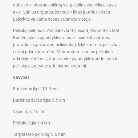
odos, prie odos sulenkimų vietų, aplink spenelius, ausis,
akis, lytinius organus, letenas ir kitas jautrias vietas.
Laikykite vaikams nepasiekiamoje vietoje.
Peiliukų keitimas.
Atsukite varžtą, esantį Show Tech Mat
Buster sąvėlų pjaustyklės viršuje ir išimkite aštrumą
praradusią galvutę su peiliukais. Įdėkite aštrius peiliukus,
tvirtai prisukite varžtu. Montuodami naujus peiliukus
atkreipkite dėmesį, kuria ranka pjaustyklė naudojama ir
peiliukus įstatykite atitinkama kryptimi.
Savybės
Rankenos ilgis: 10.5 cm
Darbinės dalies ilgis: 5.5 cm
Visas ilgis: 16 cm
Peiliukų ilgis 1.4 cm
Tarpai tarp peiliukų: 3.5 mm