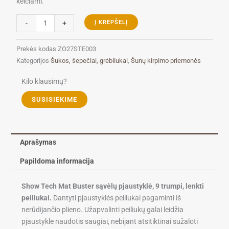
keičiami.
produkto
-
+
Į KREPŠELĮ
kiekis:
Show
Prekės kodas
ZO27STE003
Tech
Kategorijos
Šukos, šepečiai, grėbliukai
,
Šunų kirpimo priemonės
Mat
Buster
Kilo klausimų?
sąvėlų
SUSISIEKIME
pjaustyklė,
9
peiliukai
Aprašymas
Papildoma informacija
Show Tech Mat Buster sąvėlų pjaustyklė, 9 trumpi, lenkti
peiliukai.
Dantyti pjaustyklės peiliukai pagaminti iš
nerūdijančio plieno. Užapvalinti peiliukų galai leidžia
pjaustykle naudotis saugiai, nebijant atsitiktinai sužaloti