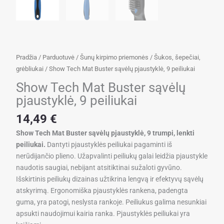
Pradžia
/
Parduotuvė
/
Šunų kirpimo priemonės
/
Šukos, šepečiai,
grėbliukai
/ Show Tech Mat Buster sąvėlų pjaustyklė, 9 peiliukai
Show Tech Mat Buster sąvėlų
pjaustyklė, 9 peiliukai
14,49
€
Show Tech Mat Buster sąvėlų pjaustyklė, 9 trumpi, lenkti
peiliukai.
Dantyti pjaustyklės peiliukai pagaminti iš
nerūdijančio plieno. Užapvalinti peiliukų galai leidžia pjaustykle
naudotis saugiai, nebijant atsitiktinai sužaloti gyvūno.
Išskirtinis peiliukų dizainas užtikrina lengvą ir efektyvų sąvėlų
atskyrimą. Ergonomiška pjaustyklės rankena, padengta
guma, yra patogi, neslysta rankoje. Peiliukus galima nesunkiai
apsukti naudojimui kairia ranka. Pjaustyklės peiliukai yra