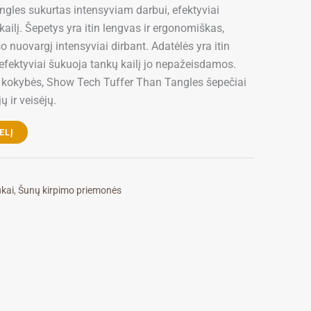
gles sukurtas intensyviam darbui, efektyviai
 kailį. Šepetys yra itin lengvas ir ergonomiškas,
šo nuovargį intensyviai dirbant. Adatėlės yra itin
l efektyviai šukuoja tankų kailį jo nepažeisdamos.
s kokybės, Show Tech Tuffer Than Tangles šepečiai
ų ir veisėjų.
ELĮ
ukai
,
Šunų kirpimo priemonės