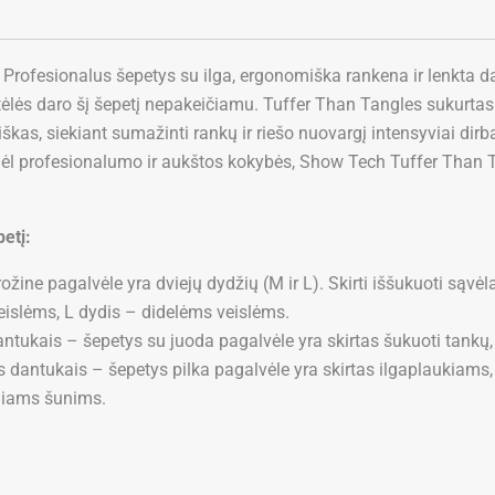
.
Profesionalus šepetys su ilga, ergonomiška rankena ir lenkta dar
atėlės daro šį šepetį nepakeičiamu. Tuffer Than Tangles sukurtas 
iškas, siekiant sumažinti rankų ir riešo nuovargį intensyviai dirban
ėl profesionalumo ir aukštos kokybės, Show Tech Tuffer Than Tan
etį:
žine pagalvėle yra dviejų dydžių (M ir L). Skirti iššukuoti sąvėl
slėms, L dydis – didelėms veislėms.
ntukais – šepetys su juoda pagalvėle yra skirtas šukuoti tankų, s
 dantukais – šepetys pilka pagalvėle yra skirtas ilgaplaukiams,
iniams šunims.