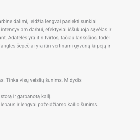
bine dalimi, leidžia lengvai pasiekti sunkiai
intensyviam darbui, efektyviai iššukuoja sąvėlas ir
t. Adatėlės yra itin tvirtos, tačiau lanksčios, todėl
gles šepečiai yra itin vertinami gyvūnų kirpėjų ir
as. Tinka visų veislių šunims. M dydis
torą ir garbanotą kailį.
 lepaus ir lengvai pažeidžiamo kailio šunims.