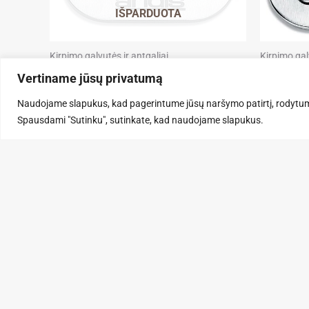
IŠPARDUOTA
Kirpimo galvutės ir antgaliai
Kirpimo gal
Andis UltraEdge Nr. 8,5 – 2,8 mm,
Andis Ult
Vertiname jūsų privatumą
kirpimo galvutė
kirpimo g
Naudojame slapukus, kad pagerintume jūsų naršymo patirtį, rodytum
38,99
€
45,90
€
Spausdami "Sutinku", sutinkate, kad naudojame slapukus.
DAUGIAU
Į KREP
F
a
c
e
b