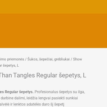
pimo priemonės
/
Šukos, šepečiai, grėbliukai
/ Show
r šepetys, L
Than Tangles Regular šepetys, L
es Regular šepetys.
Profesionalus šepetys su ilga,
darbine dalimi, leidžia lengvai pasiekti sunkiai
lvėlė ir lenktos adatėlės daro šį šepetį