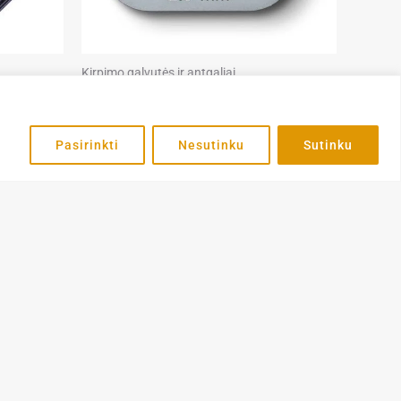
Kirpimo galvutės ir antgaliai
ionali
Heiniger Blade Nr. 8.5 – kirpimo galvutė
2.8mm
Pasirinkti
Nesutinku
Sutinku
64,99
€
Į KREPŠELĮ
pie
Informacija
grindinis
Privatumo politika
ie mus
Paslaugų teikimo
sąlygos
ntaktai
Pirkimas ir
skyra
apmokėjimas
Pristatymo sąlygos