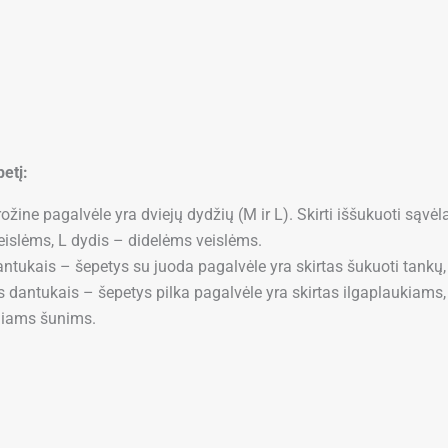
etį:
žine pagalvėle yra dviejų dydžių (M ir L). Skirti iššukuoti sąvėl
slėms, L dydis – didelėms veislėms.
ntukais – šepetys su juoda pagalvėle yra skirtas šukuoti tankų, s
 dantukais – šepetys pilka pagalvėle yra skirtas ilgaplaukiams,
iniams šunims.