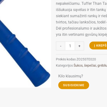
nepakeičiamu. Tuffer Than Tan
iššukuoja sąvėlas ir itin tankų
siekiant sumažinti rankų ir rie
tvirtos, tačiau lanksčios, todė
Dėl profesionalumo ir aukšto
yra itin vertinami gyvūnų kirpėj
produkto
-
+
Į KREPŠ
kiekis:
Show
Prekės kodas
ZO25STE020
Tech
Kategorijos
Šukos, šepečiai, grėbli
Tuffer
Than
Kilo klausimų?
Tangles
SUSISIEKIME
Regular
šepetys,
L