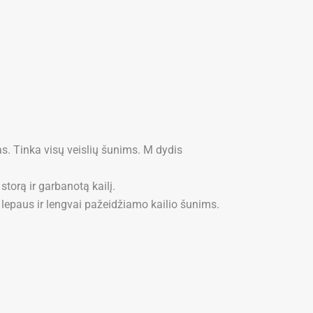
as. Tinka visų veislių šunims. M dydis
torą ir garbanotą kailį.
 lepaus ir lengvai pažeidžiamo kailio šunims.