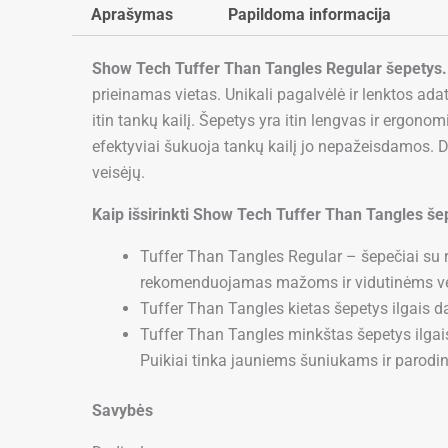
Aprašymas
Papildoma informacija
Show Tech Tuffer Than Tangles Regular šepetys
prieinamas vietas. Unikali pagalvėlė ir lenktos ad
itin tankų kailį. Šepetys yra itin lengvas ir ergonom
efektyviai šukuoja tankų kailį jo nepažeisdamos. D
veisėjų.
Kaip išsirinkti Show Tech Tuffer Than Tangles šep
Tuffer Than Tangles Regular – šepečiai su ro
rekomenduojamas mažoms ir vidutinėms vei
Tuffer Than Tangles kietas šepetys ilgais da
Tuffer Than Tangles minkštas šepetys ilgais
Puikiai tinka jauniems šuniukams ir parod
Savybės