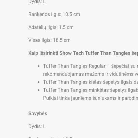
Dydis: L
Rankenos ilgis: 10.5 cm
Adatėlių ilgis:
1.5 cm
Visas ilgis: 18.5 cm
Kaip išsirinkti Show Tech Tuffer Than Tangles šep
Tuffer Than Tangles Regular – šepečiai su ro
rekomenduojamas mažoms ir vidutinėms vei
Tuffer Than Tangles kietas šepetys ilgais da
Tuffer Than Tangles minkštas šepetys ilgais
Puikiai tinka jauniems šuniukams ir parod
Savybės
Dydis: L