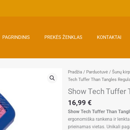
PAGRINDINIS
PREKĖS ŽENKLAS
KONTAKTAI
Pradžia
/
Parduotuvė
/
Šunų kir
Tech Tuffer Than Tangles Regula
Show Tech Tuffer 
16,99
€
Show Tech Tuffer Than Tangl
ergonomiška rankena ir lenkta 
prieinamas vietas. Unikali paga