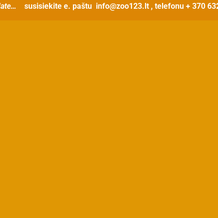
ate…
susisiekite e. paštu
info@zoo123.lt
, telefonu + 370 6
t