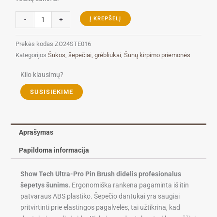
produkto
-
+
Į KREPŠELĮ
kiekis:
Show
Prekės kodas
ZO24STE016
Tech
Kategorijos
Šukos, šepečiai, grėbliukai
,
Šunų kirpimo priemonės
Ultra-
Pro
Kilo klausimų?
Pin
SUSISIEKIME
Brush
didelis
šepetys,
juodas
Aprašymas
Papildoma informacija
Show Tech Ultra-Pro Pin Brush didelis profesionalus
šepetys šunims.
Ergonomiška rankena pagaminta iš itin
patvaraus ABS plastiko. Šepečio dantukai yra saugiai
pritvirtinti prie elastingos pagalvėlės, tai užtikrina, kad