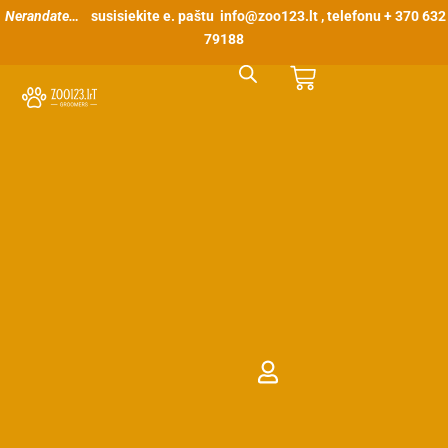
Pereiti
Nerandate…
susisiekite e. paštu
info@zoo123.lt
, telefonu + 370 632
prie
79188
turinio
Cart