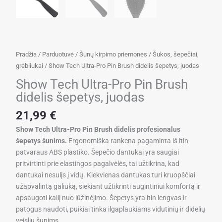
Pradžia
/
Parduotuvė
/
Šunų kirpimo priemonės
/
Šukos, šepečiai,
grėbliukai
/ Show Tech Ultra-Pro Pin Brush didelis šepetys, juodas
Show Tech Ultra-Pro Pin Brush
didelis šepetys, juodas
21,99
€
Show Tech Ultra-Pro Pin Brush didelis profesionalus
šepetys šunims.
Ergonomiška rankena pagaminta iš itin
patvaraus ABS plastiko. Šepečio dantukai yra saugiai
pritvirtinti prie elastingos pagalvėlės, tai užtikrina, kad
dantukai nesulįs į vidų. Kiekvienas dantukas turi kruopščiai
užapvalintą galiuką, siekiant užtikrinti augintiniui komfortą ir
apsaugoti kailį nuo lūžinėjimo. Šepetys yra itin lengvas ir
patogus naudoti, puikiai tinka ilgaplaukiams vidutinių ir didelių
veislių šunims.