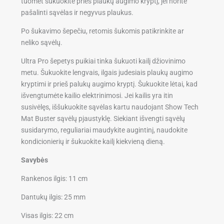
tuomet šukuokite prieš plaukų augimo kryptį, jei norite
pašalinti sąvėlas ir negyvus plaukus.
Po šukavimo šepečiu, retomis šukomis patikrinkite ar
neliko sąvėlų.
Ultra Pro šepetys puikiai tinka šukuoti kailį džiovinimo
metu. Šukuokite lengvais, ilgais judesiais plaukų augimo
kryptimi ir prieš palukų augimo kryptį. Šukuokite lėtai, kad
išvengtumėte kailio elektrinimosi. Jei kailis yra itin
susivėlęs, iššukuokite sąvėlas kartu naudojant Show Tech
Mat Buster sąvėlų pjaustyklę. Siekiant išvengti sąvėlų
susidarymo, reguliariai maudykite augintinį, naudokite
kondicionierių ir šukuokite kailį kiekvieną dieną.
Savybės
Rankenos ilgis: 11 cm
Dantukų ilgis: 25 mm
Visas ilgis: 22 cm