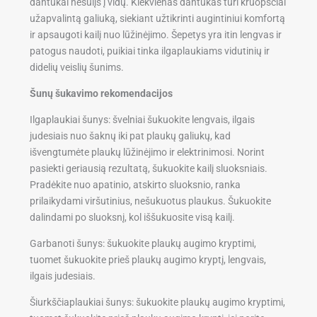
dantukai nesulįs į vidų. Kiekvienas dantukas turi kruopščiai
užapvalintą galiuką, siekiant užtikrinti augintiniui komfortą
ir apsaugoti kailį nuo lūžinėjimo. Šepetys yra itin lengvas ir
patogus naudoti, puikiai tinka ilgaplaukiams vidutinių ir
didelių veislių šunims.
Šunų šukavimo rekomendacijos
Ilgaplaukiai šunys: švelniai šukuokite lengvais, ilgais
judesiais nuo šaknų iki pat plaukų galiukų, kad
išvengtumėte plaukų lūžinėjimo ir elektrinimosi. Norint
pasiekti geriausią rezultatą, šukuokite kailį sluoksniais.
Pradėkite nuo apatinio, atskirto sluoksnio, ranka
prilaikydami viršutinius, nešukuotus plaukus. Šukuokite
dalindami po sluoksnį, kol iššukuosite visą kailį.
Garbanoti šunys: šukuokite plaukų augimo kryptimi,
tuomet šukuokite prieš plaukų augimo kryptį, lengvais,
ilgais judesiais.
Šiurkščiaplaukiai šunys: šukuokite plaukų augimo kryptimi,