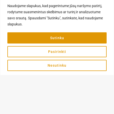
Į KREPŠELĮ
Į KREPŠELĮ
Naudojame slapukus, kad pagerintume jūsų naršymo patirtį,
rodytume suasmenintus skelbimus ar turinį ir analizuotume
savo srautą. Spausdami "Sutinku", sutinkate, kad naudojame
slapukus.
Sutinku
Pasirinkti
Nesutinku
Kirpimo galvutės ir antgaliai
Kirpimo galvutės ir antgaliai
Heiniger Blade Nr. 10 – kirpimo
Andis Ceramic Edge 5FC – 6.3
galvutė 1.5mm
mm, keraminė kirpimo galvutė
56,90
€
51,70
€
Į KREPŠELĮ
Į KREPŠELĮ