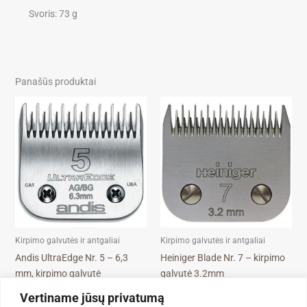
Svoris: 73 g
Panašūs produktai
Kirpimo galvutės ir antgaliai
Kirpimo galvutės ir antgaliai
Andis UltraEdge Nr. 5 – 6,3
Heiniger Blade Nr. 7 – kirpimo
mm, kirpimo galvutė
galvutė 3.2mm
45,90
€
64,99
€
Vertiname jūsų privatumą