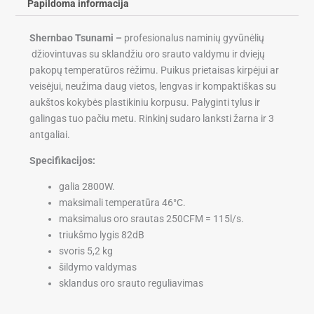
Papildoma informacija
Shernbao Tsunami –
profesionalus naminių gyvūnėlių
džiovintuvas su sklandžiu oro srauto valdymu ir dviejų
pakopų temperatūros rėžimu. Puikus prietaisas kirpėjui ar
veisėjui, neužima daug vietos, lengvas ir kompaktiškas su
aukštos kokybės plastikiniu korpusu. Palyginti tylus ir
galingas tuo pačiu metu. Rinkinį sudaro lanksti žarna ir 3
antgaliai.
Specifikacijos:
galia 2800W.
maksimali temperatūra 46°C.
maksimalus oro srautas 250CFM = 115l/s.
triukšmo lygis 82dB
svoris 5,2 kg
šildymo valdymas
sklandus oro srauto reguliavimas