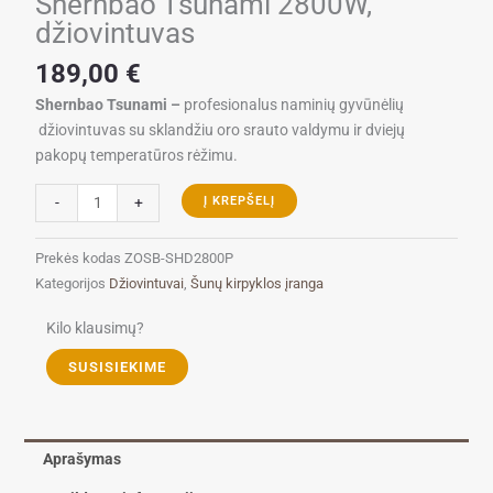
Shernbao Tsunami 2800W,
džiovintuvas
189,00
€
Shernbao Tsunami –
profesionalus naminių gyvūnėlių
džiovintuvas su sklandžiu oro srauto valdymu ir dviejų
pakopų temperatūros rėžimu.
produkto
-
+
Į KREPŠELĮ
kiekis:
Shernbao
Prekės kodas
ZOSB-SHD2800P
Tsunami
Kategorijos
Džiovintuvai
,
Šunų kirpyklos įranga
2800W,
džiovintuvas
Kilo klausimų?
SUSISIEKIME
Aprašymas