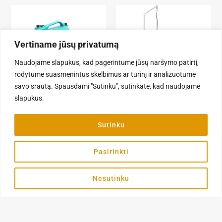
This
product
has
Vertiname jūsų privatumą
multiple
variants.
Naudojame slapukus, kad pagerintume jūsų naršymo patirtį,
The
rodytume suasmenintus skelbimus ar turinį ir analizuotume
options
IŠPARDUOTA
savo srautą. Spausdami "Sutinku", sutinkate, kad naudojame
may
slapukus.
be
Džiovintuvai
Stalai ir priedai
chosen
Shernbao Super Cyclone
Shernbao Air Lift 60cm –
on
Sutinku
2600W džiovintuvas
hidraulinis stalas
the
159,00
€
399,99
€
product
Pasirinkti
page
DAUGIAU
PASIRINKTI SAVYBES
Nesutinku
Kategorija
Apie
Informacija
Kosmetika
Pagrindinis
Privatumo
Šunų