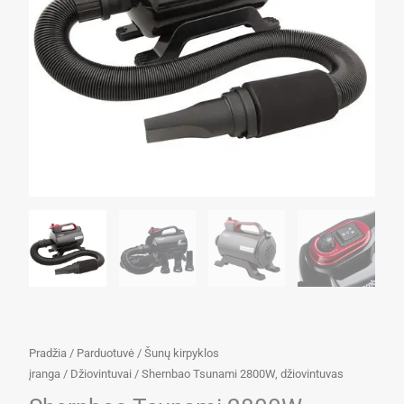
Pradžia
/
Parduotuvė
/
Šunų kirpyklos
įranga
/
Džiovintuvai
/ Shernbao Tsunami 2800W, džiovintuvas