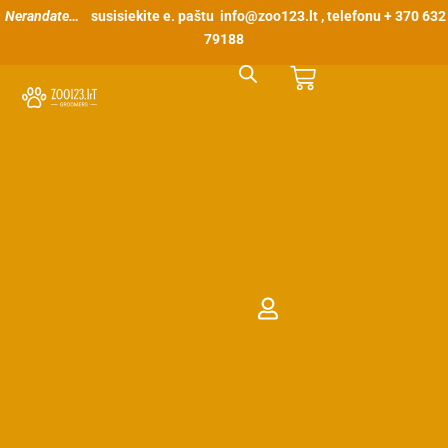
Pereiti
Nerandate…
susisiekite e. paštu
info@zoo123.lt
, telefonu + 370 632
prie
79188
turinio
Cart