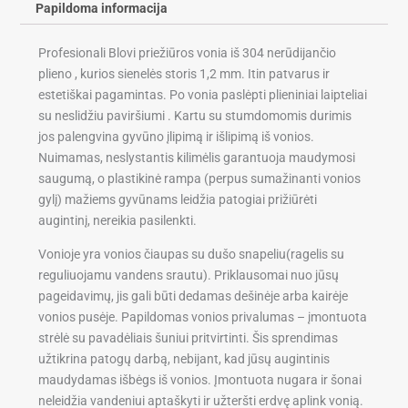
Papildoma informacija
Profesionali Blovi priežiūros vonia iš 304 nerūdijančio
plieno , kurios sienelės storis 1,2 mm. Itin patvarus ir
estetiškai pagamintas. Po vonia paslėpti plieniniai laipteliai
su neslidžiu paviršiumi . Kartu su stumdomomis durimis
jos palengvina gyvūno įlipimą ir išlipimą iš vonios.
Nuimamas, neslystantis kilimėlis garantuoja maudymosi
saugumą, o plastikinė rampa (perpus sumažinanti vonios
gylį) mažiems gyvūnams leidžia patogiai prižiūrėti
augintinį, nereikia pasilenkti.
Vonioje yra vonios čiaupas su dušo snapeliu(ragelis su
reguliuojamu vandens srautu). Priklausomai nuo jūsų
pageidavimų, jis gali būti dedamas dešinėje arba kairėje
vonios pusėje. Papildomas vonios privalumas – įmontuota
strėlė su pavadėliais šuniui pritvirtinti. Šis sprendimas
užtikrina patogų darbą, nebijant, kad jūsų augintinis
maudydamas išbėgs iš vonios. Įmontuota nugara ir šonai
neleidžia vandeniui aptaškyti ir užteršti erdvę aplink vonią.