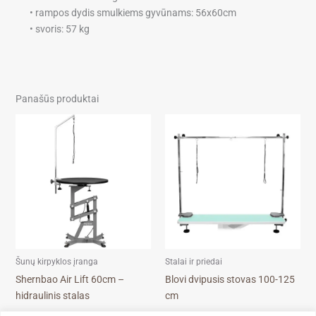
• rampos dydis smulkiems gyvūnams: 56x60cm
• svoris: 57 kg
Panašūs produktai
This
product
has
multiple
variants.
The
options
may
be
Šunų kirpyklos įranga
Stalai ir priedai
chosen
Shernbao Air Lift 60cm –
Blovi dvipusis stovas 100-125
on
hidraulinis stalas
cm
the
399,99
€
92,50
€
product