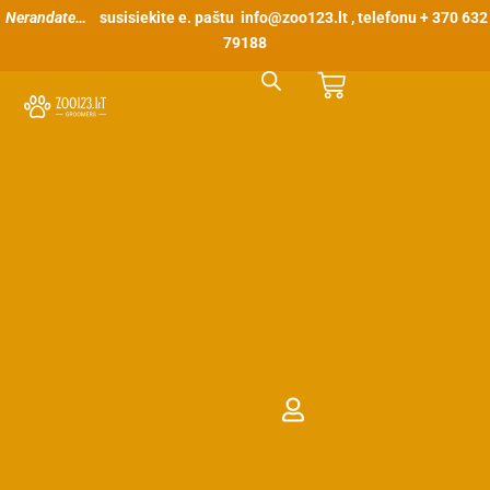
Pereiti
Nerandate…
susisiekite e. paštu
info@zoo123.lt
, telefonu + 370 632
prie
79188
turinio
Cart