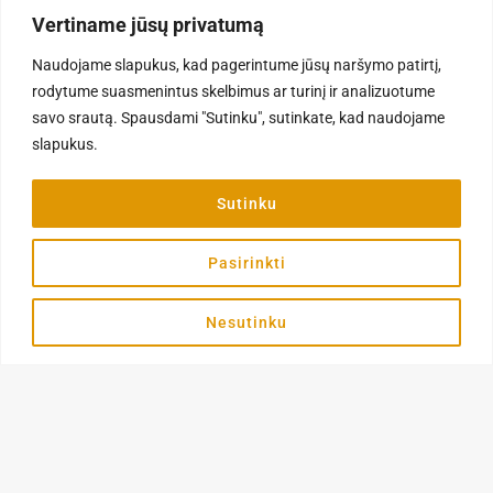
Vertiname jūsų privatumą
page
PASIRINKTI SAVYBES
Į KREPŠELĮ
Naudojame slapukus, kad pagerintume jūsų naršymo patirtį,
rodytume suasmenintus skelbimus ar turinį ir analizuotume
savo srautą. Spausdami "Sutinku", sutinkate, kad naudojame
slapukus.
Sutinku
Pasirinkti
IŠPARDUOTA
Nesutinku
Šunų kirpyklos įranga
Šunų kirpyklos įranga
Sieninis laikiklis dviejų variklių
Shernbao Typhoon
Blovi Stainless Steel Lift Bath –
džiovintuvui
plieninė vonia
85,20
€
1929,00
€
DAUGIAU
Į KREPŠELĮ