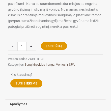
paviršiumi . Kartu su stumdomomis durimis jos palengvina
gyvūno įlipimą ir išlipimą iš vonios. Nuimamas, neslystantis
kilimėlis garantuoja maudymosi saugumą, o plastikinė rampa
(perpus sumažinanti vonios gylį) mažiems gyvūnams leidžia
patogiai prižiūrėti augintinį, nereikia pasilenkti.
produkto
-
+
Į KREPŠELĮ
kiekis:
Blovi
Prekės kodas
ZOBL-BT33
Free
Kategorijos
Šunų kirpyklos įranga
,
Vonios ir SPA
Standing
Stainless
Kilo klausimų?
Bath
SUSISIEKIME
-
plieninė
vonia
su
Aprašymas
laipteliais