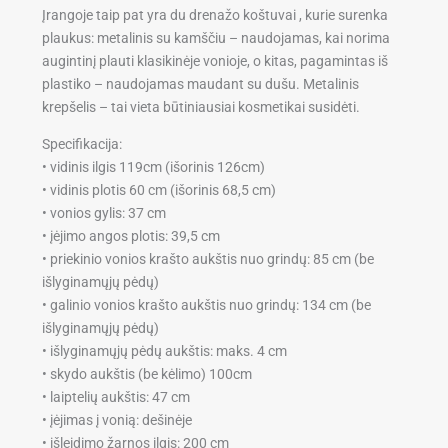
Įrangoje taip pat yra du drenažo koštuvai , kurie surenka
plaukus: metalinis su kamščiu – naudojamas, kai norima
augintinį plauti klasikinėje vonioje, o kitas, pagamintas iš
plastiko – naudojamas maudant su dušu. Metalinis
krepšelis – tai vieta būtiniausiai kosmetikai susidėti.
Specifikacija:
• vidinis ilgis 119cm (išorinis 126cm)
• vidinis plotis 60 cm (išorinis 68,5 cm)
• vonios gylis: 37 cm
• įėjimo angos plotis: 39,5 cm
• priekinio vonios krašto aukštis nuo grindų: 85 cm (be
išlyginamųjų pėdų)
• galinio vonios krašto aukštis nuo grindų: 134 cm (be
išlyginamųjų pėdų)
• išlyginamųjų pėdų aukštis: maks. 4 cm
• skydo aukštis (be kėlimo) 100cm
• laiptelių aukštis: 47 cm
• įėjimas į vonią: dešinėje
• išleidimo žarnos ilgis: 200 cm