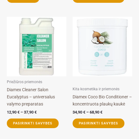
Price
Price
This
This
range:
range:
product
product
12,90 €
34,90 €
through
through
has
has
37,90 €
68,90 €
multiple
multiple
variants.
variants.
The
The
options
options
may
may
be
be
Priežiūros priemonės
chosen
chosen
Kita kosmetika ir priemonės
Diamex Cleaner Salon
on
on
Eucalyptus – universalus
Diamex Coco Bio Conditioner –
the
the
valymo preparatas
koncentruota plaukų kaukė
product
product
12,90
€
–
37,90
€
34,90
€
–
68,90
€
page
page
PASIRINKTI SAVYBES
PASIRINKTI SAVYBES