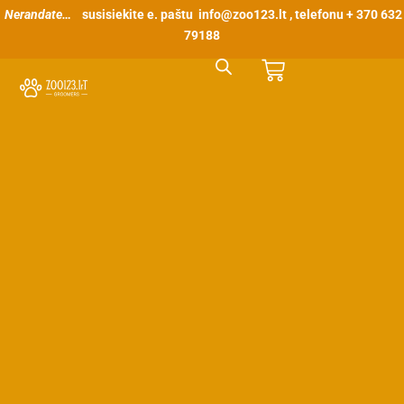
Pereiti
Nerandate…
susisiekite e. paštu
info@zoo123.lt
, telefonu + 370 632
prie
79188
turinio
Cart