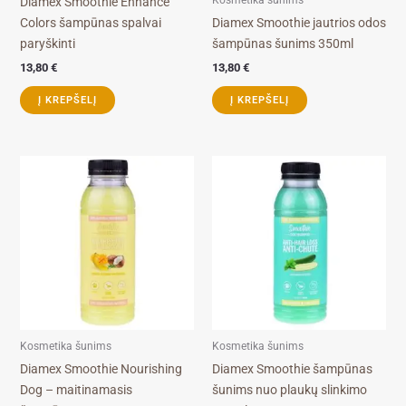
Kosmetika šunims
Diamex Smoothie Enhance
Colors šampūnas spalvai
Diamex Smoothie jautrios odos
paryškinti
šampūnas šunims 350ml
13,80
€
13,80
€
Į KREPŠELĮ
Į KREPŠELĮ
Kosmetika šunims
Kosmetika šunims
Diamex Smoothie Nourishing
Diamex Smoothie šampūnas
Dog – maitinamasis
šunims nuo plaukų slinkimo