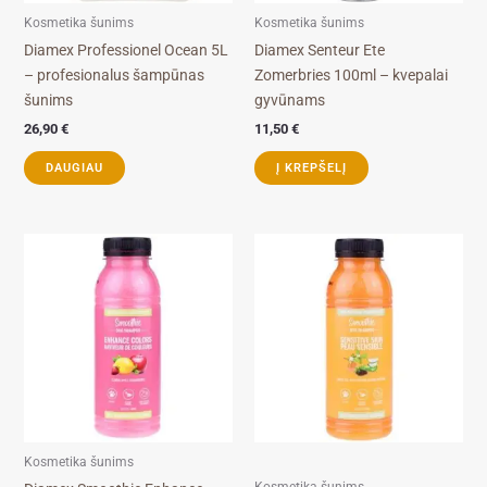
Kosmetika šunims
Kosmetika šunims
Diamex Professionel Ocean 5L
Diamex Senteur Ete
– profesionalus šampūnas
Zomerbries 100ml – kvepalai
šunims
gyvūnams
26,90
€
11,50
€
DAUGIAU
Į KREPŠELĮ
Kosmetika šunims