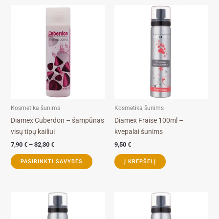
Price
This
range:
product
7,90 €
through
has
32,30 €
multiple
variants.
The
options
may
be
Kosmetika šunims
Kosmetika šunims
chosen
Diamex Cuberdon – šampūnas
Diamex Fraise 100ml –
on
visų tipų kailiui
kvepalai šunims
the
7,90
€
–
32,30
€
9,50
€
product
page
PASIRINKTI SAVYBES
Į KREPŠELĮ