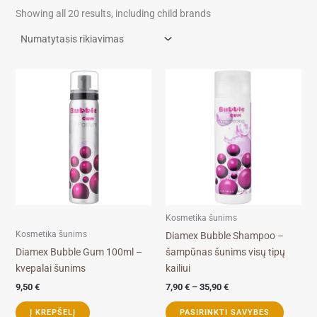
Showing all 20 results, including child brands
Price
This
range:
product
7,90 €
through
has
35,90 €
multiple
variants.
The
options
may
be
Kosmetika šunims
chosen
Kosmetika šunims
Diamex Bubble Shampoo –
on
Diamex Bubble Gum 100ml –
šampūnas šunims visų tipų
the
kvepalai šunims
kailiui
product
9,50
€
7,90
€
–
35,90
€
page
Į KREPŠELĮ
PASIRINKTI SAVYBES