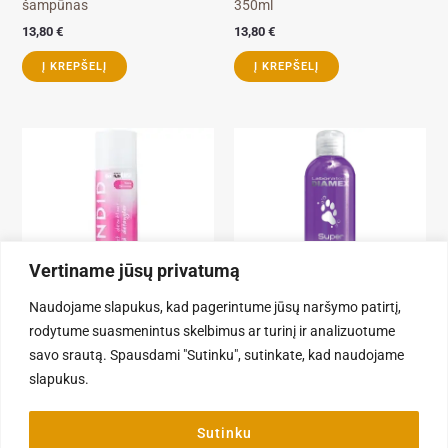
šampūnas
350ml
13,80
€
13,80
€
Į KREPŠELĮ
Į KREPŠELĮ
Price
This
range:
product
8,00 €
through
has
36,00 €
multiple
variants.
The
Vertiname jūsų privatumą
options
IŠPARDUOTA
may
Naudojame slapukus, kad pagerintume jūsų naršymo patirtį,
be
rodytume suasmenintus skelbimus ar turinį ir analizuotume
Kondicionieriai
chosen
savo srautą. Spausdami "Sutinku", sutinkate, kad naudojame
Kosmetika šunims
Diamex Splendid 400ml –
on
slapukus.
kondicionierius, palengvinantis
Diamex Super White Shampoo
the
iššukavimą
– šampūnas šumims
product
Sutinku
18,40
€
8,00
€
–
36,00
€
page