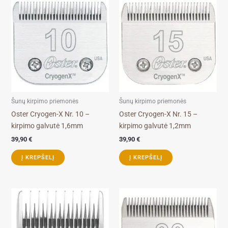
Šunų kirpimo priemonės
Šunų kirpimo priemonės
Oster Cryogen-X Nr. 10 –
Oster Cryogen-X Nr. 15 –
kirpimo galvutė 1,6mm
kirpimo galvutė 1,2mm
39,90
€
39,90
€
Į KREPŠELĮ
Į KREPŠELĮ