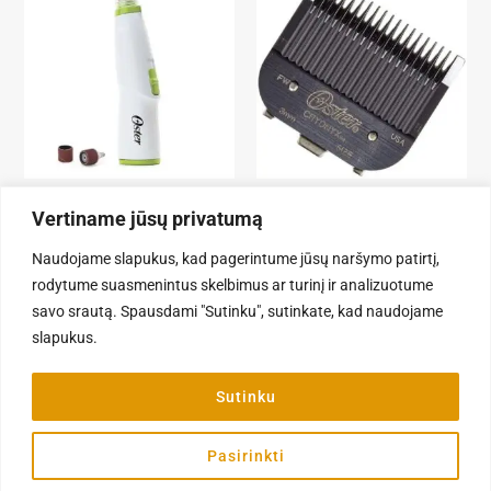
Šunų kirpimo priemonės
Vertiname jūsų privatumą
Šunų kirpimo priemonės
Oster Pet Nail Grinder –
akumuliatorinis šlifuoklis šunų
Oster Pilot Mark II Nr1 – 2.4-
Naudojame slapukus, kad pagerintume jūsų naršymo patirtį,
ir kačių nagams
3mm kirpimo galvutė
rodytume suasmenintus skelbimus ar turinį ir analizuotume
36,90
€
49,90
€
savo srautą. Spausdami "Sutinku", sutinkate, kad naudojame
slapukus.
Į KREPŠELĮ
Į KREPŠELĮ
Sutinku
Pasirinkti