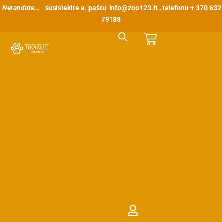
Pereiti
Nerandate…
susisiekite e. paštu
info@zoo123.lt
, telefonu + 370 632
prie
79188
turinio
Cart